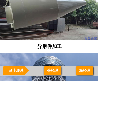
异形件加工
马上联系
张经理
-
杨经理
钢构加工