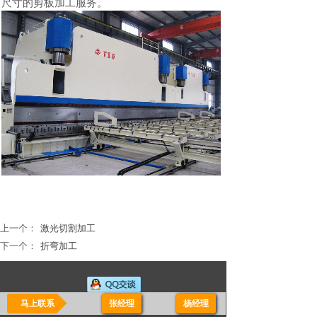
尺寸的剪板加工服务。
上一个：
激光切割加工
下一个：
折弯加工
售后支持
马上联系
张经理
-
杨经理
友情链接