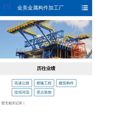
金美金属构件加工厂
历往业绩
高速公路
桥隧工程
建筑构件
堤坝河流
景点装饰
暂无相关记录！