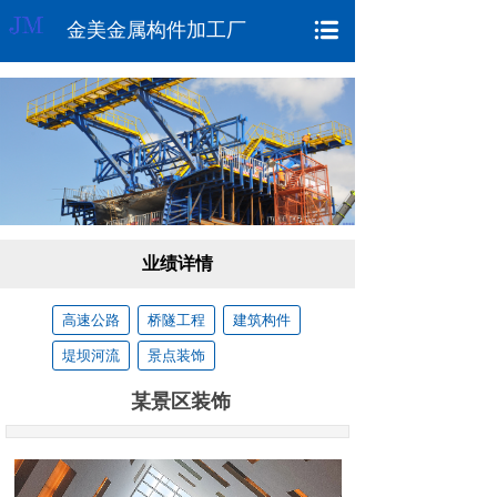
金美金属构件加工厂
业绩详情
高速公路
桥隧工程
建筑构件
堤坝河流
景点装饰
某景区装饰